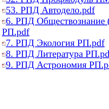
53. РПД Автодело.pdf
6. РПД Обществознание 
РП.pdf
7. РПД Экология РП.pdf
8. РПД Литература РП.pd
9. РПД Астрономия РП.p