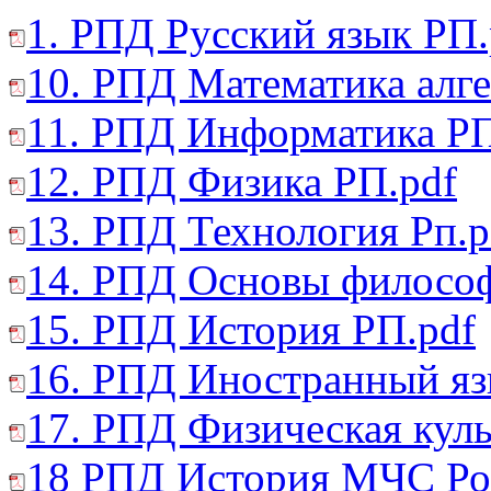
1. РПД Русский язык РП.
10. РПД Математика алгеб
11. РПД Информатика РП
12. РПД Физика РП.pdf
13. РПД Технология Рп.p
14. РПД Основы филосо
15. РПД История РП.pdf
16. РПД Иностранный яз
17. РПД Физическая куль
18 РПД История МЧС Ро