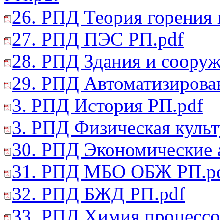
26. РПД Теория горения 
27. РПД ПЭС РП.pdf
28. РПД Здания и сооруж
29. РПД Автоматизирован
3. РПД История РП.pdf
3. РПД Физическая культ
30. РПД Экономические а
31. РПД МБО ОБЖ РП.p
32. РПД БЖД РП.pdf
33. РПД Химия процессо