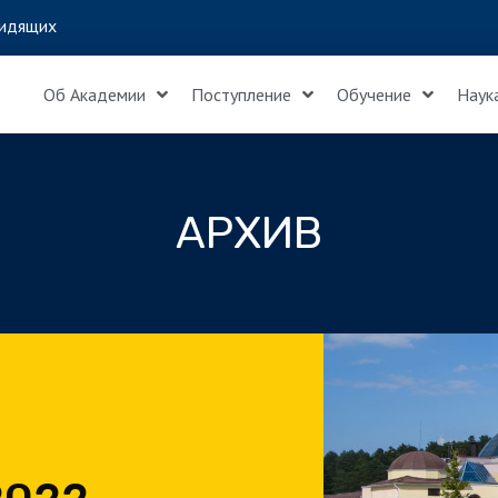
идящих
Об Академии
Поступление
Обучение
Наук
АРХИВ