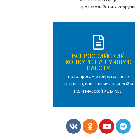
противодействия коррупц
ПОДРОБНЕЕ
ВСЕРОССИЙСКИЙ
лет
КОНКУРС НА ЛУЧШУЮ
для лица старше 18 и моложе 35
РАБОТУ
по вопросам избирательного
РАБОТУ
процесса, повышения правовой и
КОНКУРС НА ЛУЧШУЮ
ВСЕРОССИЙСКИЙ
политической культуры