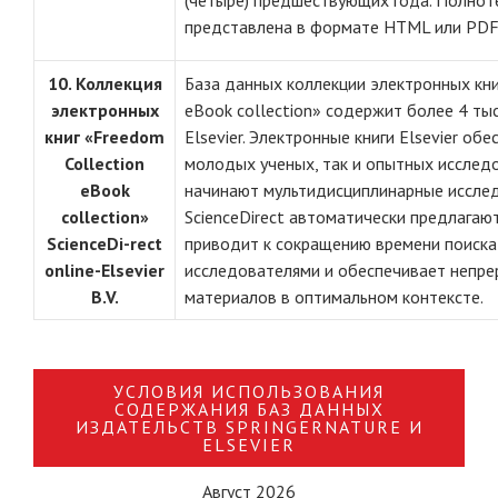
(четыре) предшествующих года. Полнот
представлена в формате HTML или PD
10. Коллекция
База данных коллекции электронных кни
электронных
eBook collection» содержит более 4 тыс
книг «Freedom
Elsevier. Электронные книги Elsevier о
Collection
молодых ученых, так и опытных исслед
eBook
начинают мультидисциплинарные иссле
collection»
ScienceDirect автоматически предлагают
ScienceDi-rect
приводит к сокращению времени поиска
online-Elsevier
исследователями и обеспечивает непре
B.V.
материалов в оптимальном контексте.
УСЛОВИЯ ИСПОЛЬЗОВАНИЯ
СОДЕРЖАНИЯ БАЗ ДАННЫХ
ИЗДАТЕЛЬСТВ SPRINGERNATURE И
ELSEVIER
Август 2026