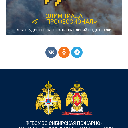
«Я — ПРОФЕССИОНАЛ»
ОЛИМПИАДА
ОЛИМПИАДА
«Я — ПРОФЕССИОНАЛ»
для студентов разных направлений подготовки
ФГБОУ ВО СИБИРСКАЯ ПОЖАРНО-