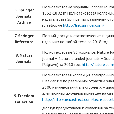
Полнотекстовые журналы Springer Journa
6. Springer
1832-1892 гг. Полнотекстовая коллекц
Journals
издательства Springer по различным отр
Archive
платформе
http://link.springer.com/
7. Springer
Полный доступ к статистическим и дин
Reference
изданиям по любой теме за 2018 год.
Полнотекстовые 85 журналов Nature Pab
8. Nature
journal + Nature branded journals + Scien
Journals
Palgrave) за 2018 год.
http://nature.com
Полнотекстовая коллекция электронных
Elsevier B.V. по различным отраслям зн
2500 наименований электронных журнал
электронных журналов приведен на сай
9. Freedom
http://info.sciencedirect.com/techsuppo
Collection
Доступ предоставлен к коллекции за тек