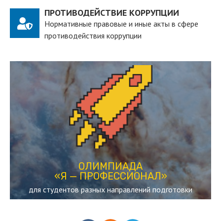
ПРОТИВОДЕЙСТВИЕ КОРРУПЦИИ
Нормативные правовые и иные акты в сфере
противодействия коррупции
ПЕРЕЙТИ
действующих студентов вузов
студенческая олимпиада, рассчитанная на
«Я — ПРОФЕССИОНАЛ»
ОЛИМПИАДА
ОЛИМПИАДА
«Я — ПРОФЕССИОНАЛ»
для студентов разных направлений подготовки