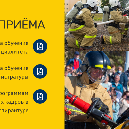
 ПРИЁМА
а обучение
ециалитета
а обучение
гистратуры
программам
х кадров в
спирантуре