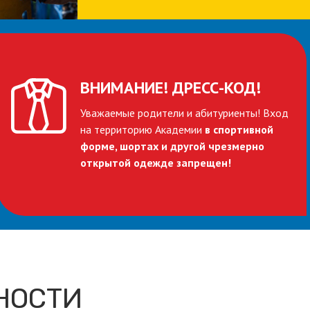
ВНИМАНИЕ!
ДРЕСС-КОД!
Уважаемые родители и абитуриенты! Вход
на территорию Академии
в спортивной
форме, шортах и другой чрезмерно
открытой одежде запрещен!
НОСТИ​