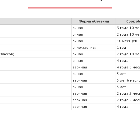
Форма обучения
Срок о
очная
3 года 10 м
очная
2 года 10 м
очная
10 месяцев
очно-заочная
1 год
классов)
очная
2 года 10 м
очная
4 года
заочная
4 года 6 мес
очная
5 лет
заочная
5 лет 6 меся
очная
5 лет
заочная
2 года 5 мес
заочная
2 года 5 мес
заочная
4 года