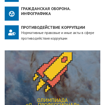
ГРАЖДАНСКАЯ ОБОРОНА.
ИНФОГРАФИКА
ПРОТИВОДЕЙСТВИЕ КОРРУПЦИИ
Нормативные правовые и иные акты в сфере
противодействия коррупции
ПЕРЕЙТИ
действующих студентов вузов
студенческая олимпиада, рассчитанная на
«Я — ПРОФЕССИОНАЛ»
ОЛИМПИАДА
ОЛИМПИАДА