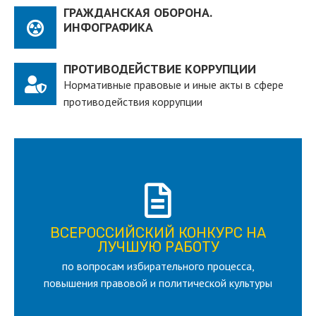
ГРАЖДАНСКАЯ ОБОРОНА.
ИНФОГРАФИКА
ПРОТИВОДЕЙСТВИЕ КОРРУПЦИИ
Нормативные правовые и иные акты в сфере
противодействия коррупции
ПОДРОБНЕЕ
ВСЕРОССИЙСКИЙ КОНКУРС НА
для лица старше 18 и моложе 35 лет
ЛУЧШУЮ РАБОТУ
по вопросам избирательного процесса,
ЛУЧШУЮ РАБОТУ
ВСЕРОССИЙСКИЙ КОНКУРС НА
повышения правовой и политической культуры