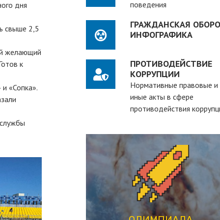
поведения
ного дня
ГРАЖДАНСКАЯ ОБОРО
ь свыше 2,5
ИНФОГРАФИКА
ый желающий
ПРОТИВОДЕЙСТВИЕ
Готов к
КОРРУПЦИИ
Нормативные правовые и
 и «Сопка».
иные акты в сфере
азали
противодействия коррупц
 службы
ПЕРЕЙТИ
студентов вузов
рассчитанная на действующих
студенческая олимпиада,
ОЛИМПИАДА