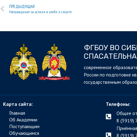
ПРЕДЫДУЩАЯ
Награждение за успехи в учебе и спорте
ФГБОУ ВО СИ
СПАСАТЕЛЬНА
cовременное образовате
России по подготовке к
государственным образ
Карта сайта:
Телефоны:
Главная
Общее от
Об Академии
8 (3919) 
Поступающим
Приёмная
Обучающимся
8 (3919) 