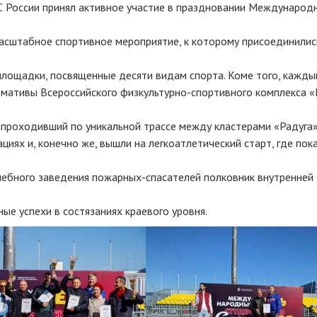
 России принял активное участие в праздновании Международ
масштабное спортивное мероприятие, к которому присоединилис
площадки, посвященные десяти видам спорта. Коме того, кажд
рмативы Всероссийского физкультурно-спортивного комплекса «
 проходивший по уникальной трассе между кластерами «Радуга»
циях и, конечно же, вышли на легкоатлетический старт, где пок
чебного заведения пожарных-спасателей полковник внутренней
е успехи в состязаниях краевого уровня.