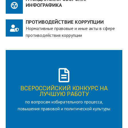
ИНФОГРАФИКА
ПРОТИВОДЕЙСТВИЕ КОРРУПЦИИ
Нормативные правовые и иные акты в сфере
противодействия коррупции
ПОДРОБНЕЕ
ВСЕРОССИЙСКИЙ КОНКУРС НА
для лица старше 18 и моложе 35 лет
ЛУЧШУЮ РАБОТУ
по вопросам избирательного процесса,
ЛУЧШУЮ РАБОТУ
ВСЕРОССИЙСКИЙ КОНКУРС НА
повышения правовой и политической культуры