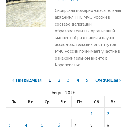
Сибирская пожарно-спасательная
академия ГПС МЧС России в
составе делегации
образовательных организаций
высшего образования и научно-
исследовательских институтов
МЧС России принимает участие в
ознакомительном визите в
Королевство
« Предыдущая
1
2
3
4
5
Следующая »
Август 2026
Пн
Вт
Ср
Чт
Пт
Сб
Вс
1
2
3
4
5
6
7
8
9