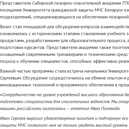
Представители Сибирской пожарно-спасательной академии ГПС
посещения Университета гражданской защиты МЧС Беларуси озн
подразделений, специализирующихся на обеспечении пожарной 
Визит стал площадкой для обсуждения вопросов взаимодействи
ознакомилась с историческими этапами становления учебного 
продуктами, разработанными для образовательного процесса, 
подготовки курсантов. Представители академии также посетили
оснащенный современными тренажерами и техническими средст
подход к обучению специалистов, способных эффективно реаги
Важной частью программы стала встреча начальника Универси
Сергеевым. Обсуждение сосредоточилось на обмене опытом и 
инновационных технологий и программного обеспечения в проц
«
Сотрудничество на уровне учреждений высшего образования д
подготовки специалистов для спасательных ведомств. Мы откр
нашими российскими коллегами», – отметил Иван Полевода.
Иван Сергеев выразил удовлетворение визитом и подчеркнул ег
защиты МЧС позволило нам не только увидеть высокий уровень 