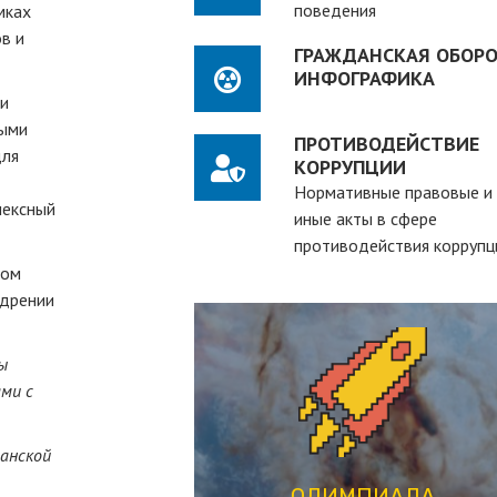
поведения
мках
в и
ГРАЖДАНСКАЯ ОБОРО
ИНФОГРАФИКА
ии
ными
ПРОТИВОДЕЙСТВИЕ
для
КОРРУПЦИИ
Нормативные правовые и
лексный
иные акты в сфере
противодействия коррупц
ном
едрении
ы
ПЕРЕЙТИ
ми с
студентов вузов
данской
рассчитанная на действующих
студенческая олимпиада,
ОЛИМПИАДА