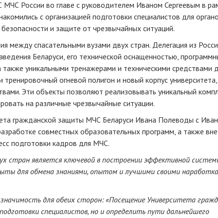
 МЧС России во главе с руководителем Иваном Сергеевым в ра
акомились с организацией подготовки специалистов для органо
безопасности и защите от чрезвычайных ситуаций.
я между спасательными вузами двух стран. Делегация из Росс
заведения Беларуси, его технической оснащенностью, программ
а также уникальными тренажерами и техническими средствами 
 тренировочный огневой полигон и новый корпус университета,
вами. Эти объекты позволяют реализовывать уникальный комп
ровать на различные чрезвычайные ситуации.
тета гражданской защиты МЧС Беларуси Ивана Полеводы с Ива
разработке совместных образовательных программ, а также вн
есс подготовки кадров для МЧС.
вух стран является ключевой в построении эффективной систем
ыты для обмена знаниями, опытом и лучшими своими наработка
о значимость для обеих сторон: «Посещение Университета граж
подготовки специалистов, но и определить пути дальнейшего