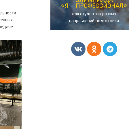
«Я — ПРОФЕССИОНАЛ»
«Я — ПРОФЕССИОНАЛ»
ельности
для студентов разных
ОЛИМПИАДА
менных
направлений подготовки
редаче