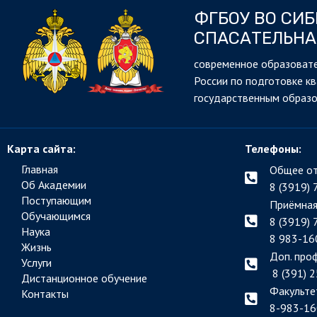
ФГБОУ ВО СИ
СПАСАТЕЛЬНА
cовременное образовате
России по подготовке к
государственным образ
Карта сайта:
Телефоны:
Главная
Общее от
Об Академии
8 (3919) 
Поступающим
Приёмная
Обучающимся
8 (3919) 
Наука
8 983-16
Жизнь
Доп. про
Услуги
8 (391) 2
Дистанционное обучение
Факульте
Контакты
8-983-16