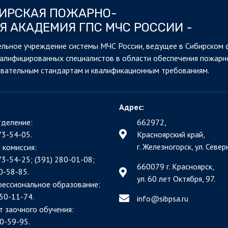
БИРСКАЯ ПОЖАРНО-
Я АКАДЕМИЯ ГПС МЧС РОССИИ -
льное учреждение системы МЧС России, ведущее в Сибирском 
валифицированных специалистов в области обеспечения пожарн
овательным стандартам и квалификационным требованиям.
Адрес:
деление:
662972,
73-54-05.
Красноярский край,
г. Железногорск, ул. Северн
 комиссия:
73-54-25; (391)
280-01-08;
660079 г. Красноярск,
0-58-85.
ул. 60 лет Октября, 97.
фессиональное образование:
50-11-74.
info@sibpsa.ru
т заочного обучения:
0-59-95.