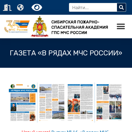
ГАЗЕТА «В РЯДАХ МЧС РОССИИ»
Новый номер!
Выпуск № 16. «В рядах МЧС