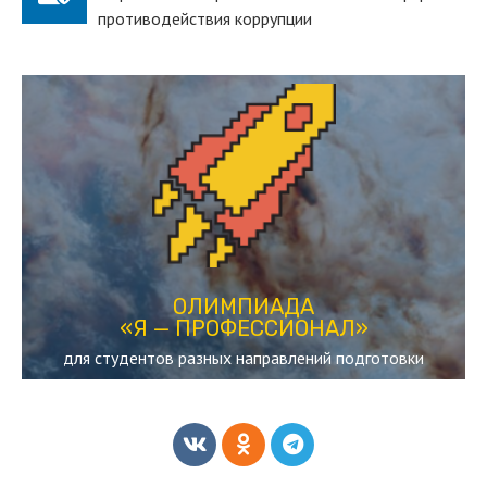
противодействия коррупции
ПЕРЕЙТИ
действующих студентов вузов
студенческая олимпиада, рассчитанная на
«Я — ПРОФЕССИОНАЛ»
ОЛИМПИАДА
ОЛИМПИАДА
«Я — ПРОФЕССИОНАЛ»
для студентов разных направлений подготовки