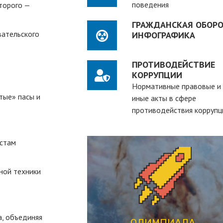
поведения
торого —
ГРАЖДАНСКАЯ ОБОРО
вательского
ИНФОГРАФИКА
ПРОТИВОДЕЙСТВИЕ
КОРРУПЦИИ
Нормативные правовые и
тые» пасы и
иные акты в сфере
противодействия коррупц
истам
ПЕРЕЙТИ
ной техники
студентов вузов
рассчитанная на действующих
а, объединяя
студенческая олимпиада,
ОЛИМПИАДА