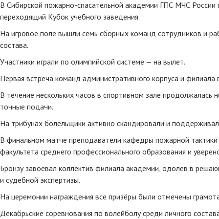
В Сибирской пожарно-спасательной академии ГПС МЧС России п
переходящий Кубок учебного заведения.
На игровое поле вышли семь сборных команд сотрудников и р
состава.
Участники играли по олимпийской системе — на вылет.
Первая встреча команд административного корпуса и филиала в
В течение нескольких часов в спортивном зале продолжалась н
точные подачи.
На трибунах болельщики активно скандировали и поддерживали
В финальном матче преподаватели кафедры пожарной тактики 
факультета среднего профессионального образования и уверено 
Бронзу завоевал коллектив филиала академии, одолев в реша
и судебной экспертизы.
На церемонии награждения все призёры были отмечены грамот
Декабрьские соревнования по волейболу среди личного состава