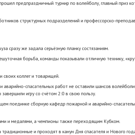
рошел предпраздничный турнир по волейболу, главный приз ко
аботников структурных подразделений и профессорско-препода
уза сразу же задала серьёзную планку состязаниям.
ешуточная борьба, команды показывали отличную технику, «кру
 своих коллег и товарищей.
и аварийно-спасательных работ не оставили шансов волейбол
завершили игру со счётом 2:0 в свою пользу.
ющем поединке сборную кафедр пожарной и аварийно-спасатель
ами и медалями, а чемпионы также переходящим Кубком.
 традиционные и проходят в канун Дня спасателя и Нового год