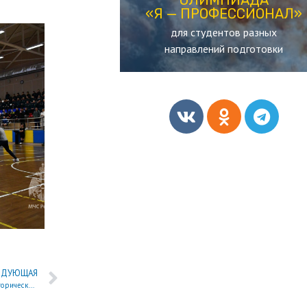
«Я — ПРОФЕССИОНАЛ»
«Я — ПРОФЕССИОНАЛ»
для студентов разных
ОЛИМПИАДА
направлений подготовки
ЕДУЮЩАЯ
Курсанты и студенты академии стали участниками всероссийской культурно-исторической игры