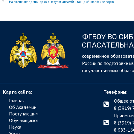
На сцене академии ярко выступил ансамбль танца «Енисейские зори»
ФГБОУ ВО СИ
СПАСАТЕЛЬНА
cовременное образовате
России по подготовке к
государственным образ
Карта сайта:
Телефоны:
Главная
Общее от
Об Академии
8 (3919) 
Поступающим
Приёмная
Обучающимся
8 (3919) 
Наука
8 983-16
Жизнь