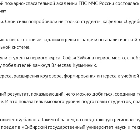
кой пожарно-спасательной академии ГПС МЧС России состоялась
ия».
и. Свои силы попробовали не только студенты кафедры «Судеб
полнить тестовые задания и решить задачи по аналитической 
ьной системе.
ли студенты первого курса: Софья Зуйкина первое место, с не
у победителей замкнул Вячеслав Кузьминых.
реса, расширения кругозора, формирования интереса к учебной
ий результат, показывающий, чего можно добиться, соединив т
е. И это показатель высокого уровня подготовки студентов, пр
 количеству баллов. Таким образом, на предстающую региональн
поедет в «Сибирский государственный университет науки и тех