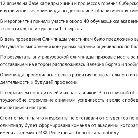
12 апреля на базе кафедры химии и процессов горения Сибирс
внутривузовская олимпиада по дисциплине «Аналитическая хим
В мероприятии приняли участие около 40 обучающихся академи
экспертиза», но и курсанты 1-3 курсов.
В день проведения Олимпиады участникам было предложено вы
Результаты выполнения конкурсных заданий оценивались по бал
По результаты внутривузовской олимпиады призовые места заня
отставанием на втором расположилась Валерия Бюргер и тройк
Олимпиада проводилась с целью развития познавательного инте
деятельности и будущей профессии.
Поздравляем победителей и их наставников! Это отличный общ
трудолюбие, стремление к знаниям, усидчивость и волю к побед
воспитания и настроя.
Стоит отметить, что и курсанты не отставали от студентов по
олимпиаду будет сформирована команда от академии, которая 
имени академика М.Ф. Решетнева» бороться за победу.