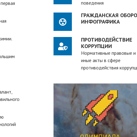
поведения
 первая
ГРАЖДАНСКАЯ ОБОРО
ная
ИНФОГРАФИКА
химии.
ПРОТИВОДЕЙСТВИЕ
КОРРУПЦИИ
Нормативные правовые и
большим
иные акты в сфере
противодействия коррупц
алант,
авильного
ПЕРЕЙТИ
ую
студентов вузов
нологий
рассчитанная на действующих
студенческая олимпиада,
ОЛИМПИАДА