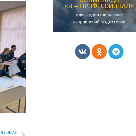
«Я — ПРОФЕССИОНАЛ»
«Я — ПРОФЕССИОНАЛ»
для студентов разных
ОЛИМПИАДА
направлений подготовки
ЕДУЮЩАЯ