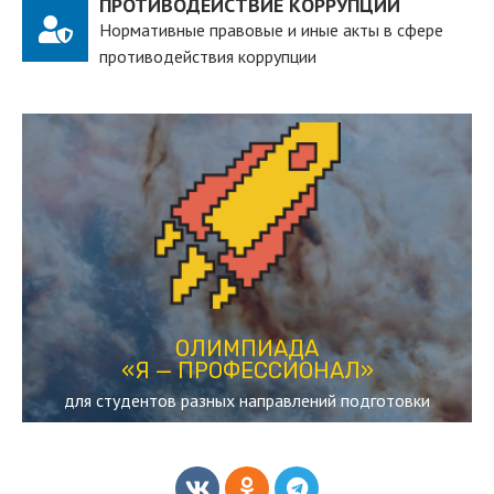
ПРОТИВОДЕЙСТВИЕ КОРРУПЦИИ
Нормативные правовые и иные акты в сфере
противодействия коррупции
ПЕРЕЙТИ
действующих студентов вузов
студенческая олимпиада, рассчитанная на
«Я — ПРОФЕССИОНАЛ»
ОЛИМПИАДА
ОЛИМПИАДА
«Я — ПРОФЕССИОНАЛ»
для студентов разных направлений подготовки