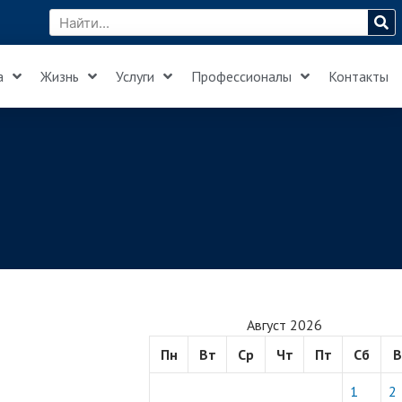
а
Жизнь
Услуги
Профессионалы
Контакты
Август 2026
Пн
Вт
Ср
Чт
Пт
Сб
В
1
2