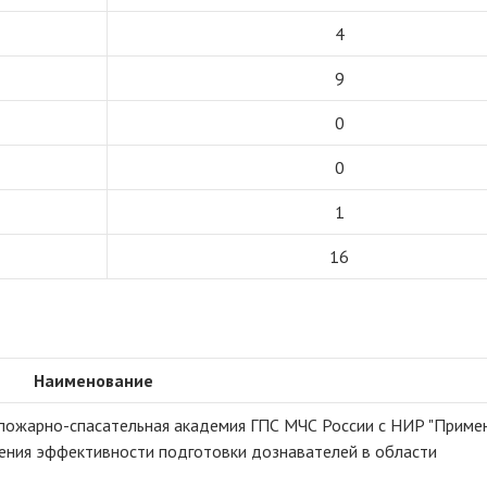
4
9
0
0
1
16
Наименование
 пожарно-спасательная академия ГПС МЧС России с НИР "Приме
ения эффективности подготовки дознавателей в области