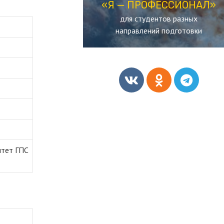
«Я — ПРОФЕССИОНАЛ»
«Я — ПРОФЕССИОНАЛ»
для студентов разных
ОЛИМПИАДА
направлений подготовки
итет ГПС