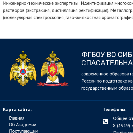
Инженерно-технические экспертизы: Идентификация многоко
растворов (экстракция, дистилляция ректификация). Металлог
(молекулярная спектроскопия, газо-жидкостная хроматография
ФГБОУ ВО СИ
СПАСАТЕЛЬНА
cовременное образовате
России по подготовке к
государственным образ
Карта сайта:
Телефоны:
Главная
Общее от
Об Академии
8 (3919) 
Поступающим
Приёмная