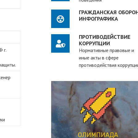
ГРАЖДАНСКАЯ ОБОРОН
ИНФОГРАФИКА
ПРОТИВОДЕЙСТВИЕ
КОРРУПЦИИ
 г.
Нормативные правовые и
иные акты в сфере
защиты.
противодействия коррупци
женер
ПЕРЕЙТИ
студентов вузов
уки
рассчитанная на действующих
студенческая олимпиада,
ОЛИМПИАДА