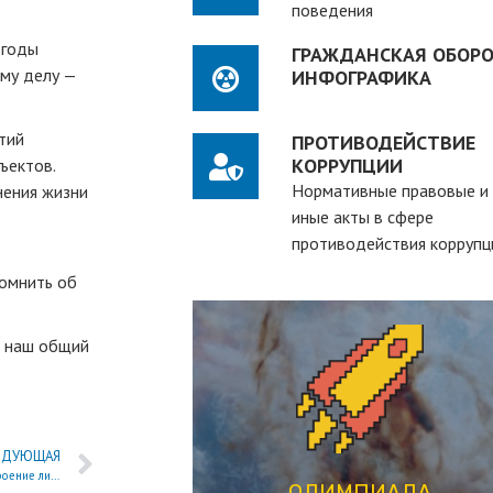
поведения
 годы
ГРАЖДАНСКАЯ ОБОРО
му делу —
ИНФОГРАФИКА
тий
ПРОТИВОДЕЙСТВИЕ
КОРРУПЦИИ
ъектов.
Нормативные правовые и
нения жизни
иные акты в сфере
противодействия коррупц
помнить об
а наш общий
ПЕРЕЙТИ
студентов вузов
рассчитанная на действующих
ЕДУЮЩАЯ
В честь Дня гражданской обороны в академии состоялось торжественное построение личного состава
студенческая олимпиада,
ОЛИМПИАДА