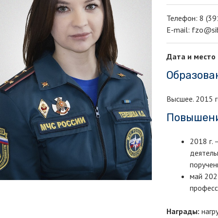
Телефон: 8 (39
E-mail: fzo@si
Дата и место
Образова
Высшее. 2015 
Повышени
2018 г.
деятель
поручен
май 202
професс
Награды:
нагру