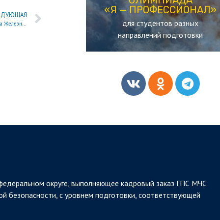
«Я — ПРОФЕССИОНАЛ»
«Я — ПРОФЕССИОНАЛ»
ЕДУЮЩАЯ
для студентов разных
Рота почетного караула академии сопровождала выступление военного оркестра Железногорска на региональном фестивале
ОЛИМПИАДА
направлений подготовки
федеральном округе, выполняющее кадровый заказ ГПС МЧС
ой безопасности, с уровнем подготовки, соответствующей