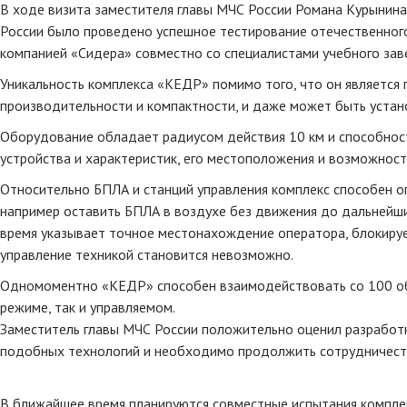
В ходе визита заместителя главы МЧС России Романа Курынин
России было проведено успешное тестирование отечественног
компанией «Сидера» совместно со специалистами учебного зав
Уникальность комплекса «КЕДР» помимо того, что он является
производительности и компактности, и даже может быть устан
Оборудование обладает радиусом действия 10 км и способнос
устройства и характеристик, его местоположения и возможнос
Относительно БПЛА и станций управления комплекс способен 
например оставить БПЛА в воздухе без движения до дальнейши
время указывает точное местонахождение оператора, блокирует
управление техникой становится невозможно.
Одномоментно «КЕДР» способен взаимодействовать со 100 об
режиме, так и управляемом.
Заместитель главы МЧС России положительно оценил разработк
подобных технологий и необходимо продолжить сотрудничеств
В ближайшее время планируются совместные испытания компле