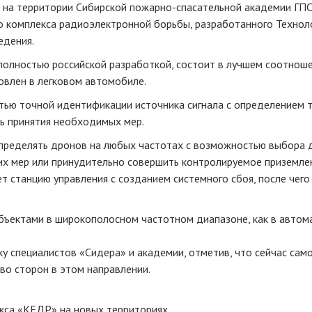
а на территории Сибирской пожарно-спасательной академии ГП
о комплекса радиоэлектронной борьбы, разработанного Технол
едения.
 полностью российской разработкой, состоит в лучшем соотнош
овлен в легковом автомобиле.
тью точной идентификации источника сигнала с определением 
ть принятия необходимых мер.
определять дронов на любых частотах с возможностью выбора 
х мер или принудительно совершить контролируемое приземлен
 станцию управления с созданием системного сбоя, после чего
ъектами в широкополосном частотном диапазоне, как в автом
у специалистов «Сидера» и академии, отметив, что сейчас сам
о сторон в этом направлении.
кса «КЕДР» на новых территориях.