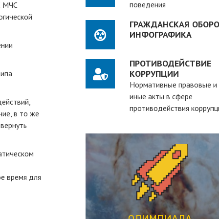
поведения
С МЧС
огической
ГРАЖДАНСКАЯ ОБОРО
ИНФОГРАФИКА
ении
ПРОТИВОДЕЙСТВИЕ
КОРРУПЦИИ
типа
Нормативные правовые и
иные акты в сфере
действий,
противодействия коррупц
ие, в то же
 вернуть
атическом
ПЕРЕЙТИ
ое время для
студентов вузов
рассчитанная на действующих
студенческая олимпиада,
ОЛИМПИАДА