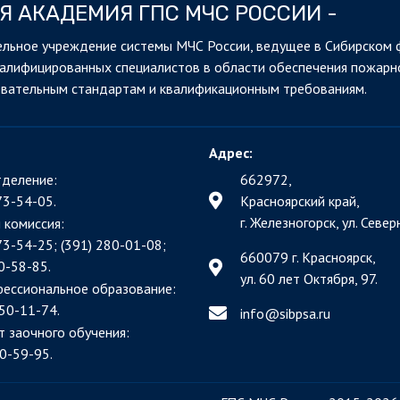
Я АКАДЕМИЯ ГПС МЧС РОССИИ -
льное учреждение системы МЧС России, ведущее в Сибирском 
валифицированных специалистов в области обеспечения пожарн
овательным стандартам и квалификационным требованиям.
Адрес:
деление:
662972,
73-54-05.
Красноярский край,
г. Железногорск, ул. Северн
 комиссия:
73-54-25; (391)
280-01-08;
660079 г. Красноярск,
0-58-85.
ул. 60 лет Октября, 97.
фессиональное образование:
50-11-74.
info@sibpsa.ru
т заочного обучения:
0-59-95.