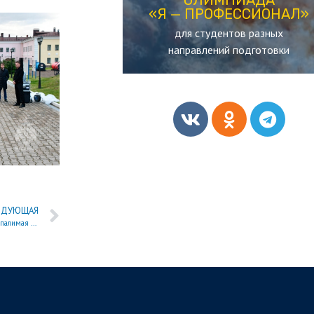
«Я — ПРОФЕССИОНАЛ»
«Я — ПРОФЕССИОНАЛ»
для студентов разных
ОЛИМПИАДА
направлений подготовки
ЕДУЮЩАЯ
Курсанты академии прошли Крестным ходом в честь чудотворной иконы «Неопалимая Купина»