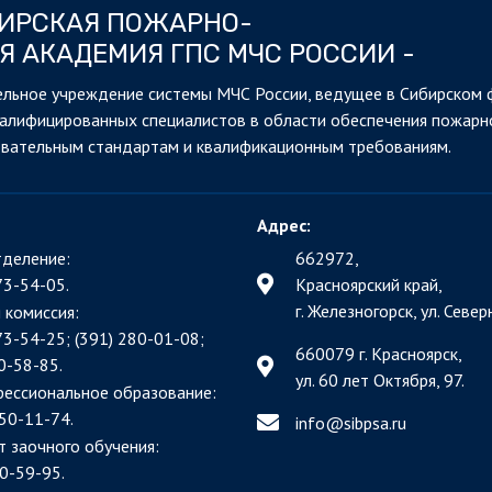
БИРСКАЯ ПОЖАРНО-
Я АКАДЕМИЯ ГПС МЧС РОССИИ -
льное учреждение системы МЧС России, ведущее в Сибирском 
валифицированных специалистов в области обеспечения пожарн
овательным стандартам и квалификационным требованиям.
Адрес:
деление:
662972,
73-54-05.
Красноярский край,
г. Железногорск, ул. Северн
 комиссия:
73-54-25; (391)
280-01-08;
660079 г. Красноярск,
0-58-85.
ул. 60 лет Октября, 97.
фессиональное образование:
50-11-74.
info@sibpsa.ru
т заочного обучения:
0-59-95.