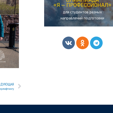
«Я — ПРОФЕССИОНАЛ»
«Я — ПРОФЕССИОНАЛ»
для студентов разных
ОЛИМПИАДА
направлений подготовки
ЕДУЮЩАЯ
эрлифтингу