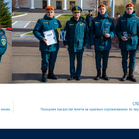
СЛ
Более 300 домов спасено: сотрудники и курсанты академии оказали содействие в ликвидации ЧС в Забайкалье
Покорили пьедестал почета на краевых соревнованиях по пау