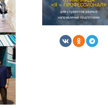
«Я — ПРОФЕССИОНАЛ»
«Я — ПРОФЕССИОНАЛ»
для студентов разных
ОЛИМПИАДА
направлений подготовки