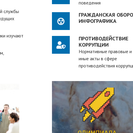
поведения
ей службы
ГРАЖДАНСКАЯ ОБОРО
будущих
ИНФОГРАФИКА
ики изучают
ПРОТИВОДЕЙСТВИЕ
КОРРУПЦИИ
Нормативные правовые и
м,
иные акты в сфере
противодействия коррупц
ПЕРЕЙТИ
студентов вузов
рассчитанная на действующих
студенческая олимпиада,
ОЛИМПИАДА