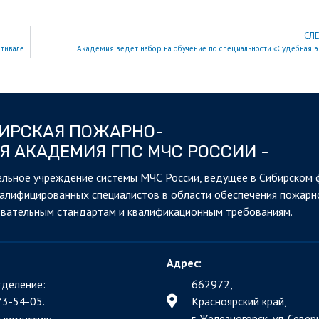
СЛ
Команда академии представила интерактивные площадки на патриотическом фестивале в Красноярске
Академия ведёт набор на обучение по специальности «Судебная э
БИРСКАЯ ПОЖАРНО-
Я АКАДЕМИЯ ГПС МЧС РОССИИ -
льное учреждение системы МЧС России, ведущее в Сибирском 
валифицированных специалистов в области обеспечения пожарн
овательным стандартам и квалификационным требованиям.
Адрес:
деление:
662972,
73-54-05.
Красноярский край,
г. Железногорск, ул. Северн