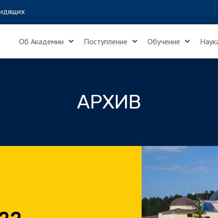
идящих
Об Академии
Поступление
Обучение
Наук
АРХИВ