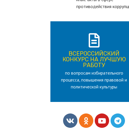
противодействия коррупц
ПОДРОБНЕЕ
ВСЕРОССИЙСКИЙ
лет
КОНКУРС НА ЛУЧШУЮ
для лица старше 18 и моложе 35
РАБОТУ
по вопросам избирательного
РАБОТУ
процесса, повышения правовой и
КОНКУРС НА ЛУЧШУЮ
ВСЕРОССИЙСКИЙ
политической культуры