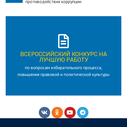
противодействия коррупции
ПОДРОБНЕЕ
ВСЕРОССИЙСКИЙ КОНКУРС НА
для лица старше 18 и моложе 35 лет
ЛУЧШУЮ РАБОТУ
по вопросам избирательного процесса,
ЛУЧШУЮ РАБОТУ
ВСЕРОССИЙСКИЙ КОНКУРС НА
повышения правовой и политической культуры