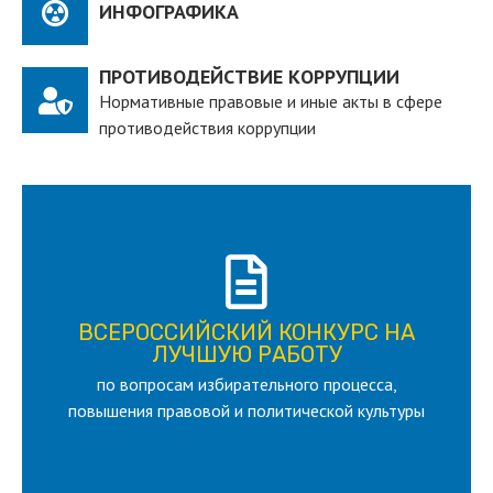
ИНФОГРАФИКА
ПРОТИВОДЕЙСТВИЕ КОРРУПЦИИ
Нормативные правовые и иные акты в сфере
противодействия коррупции
ПОДРОБНЕЕ
ВСЕРОССИЙСКИЙ КОНКУРС НА
для лица старше 18 и моложе 35 лет
ЛУЧШУЮ РАБОТУ
по вопросам избирательного процесса,
ЛУЧШУЮ РАБОТУ
ВСЕРОССИЙСКИЙ КОНКУРС НА
повышения правовой и политической культуры