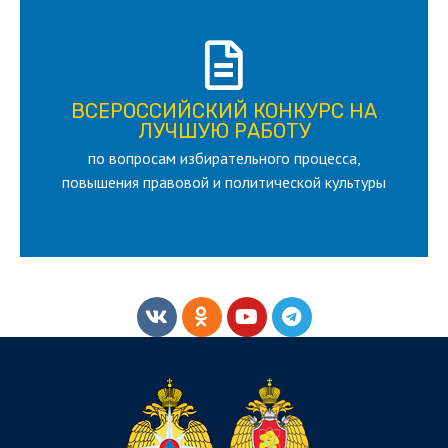
ПОДРОБНЕЕ
ВСЕРОССИЙСКИЙ КОНКУРС НА
для лица старше 18 и моложе 35 лет
ЛУЧШУЮ РАБОТУ
по вопросам избирательного процесса,
ЛУЧШУЮ РАБОТУ
ВСЕРОССИЙСКИЙ КОНКУРС НА
повышения правовой и политической культуры