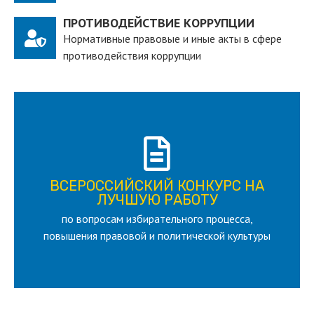
ПРОТИВОДЕЙСТВИЕ КОРРУПЦИИ
Нормативные правовые и иные акты в сфере
противодействия коррупции
ПОДРОБНЕЕ
ВСЕРОССИЙСКИЙ КОНКУРС НА
для лица старше 18 и моложе 35 лет
ЛУЧШУЮ РАБОТУ
по вопросам избирательного процесса,
ЛУЧШУЮ РАБОТУ
ВСЕРОССИЙСКИЙ КОНКУРС НА
повышения правовой и политической культуры