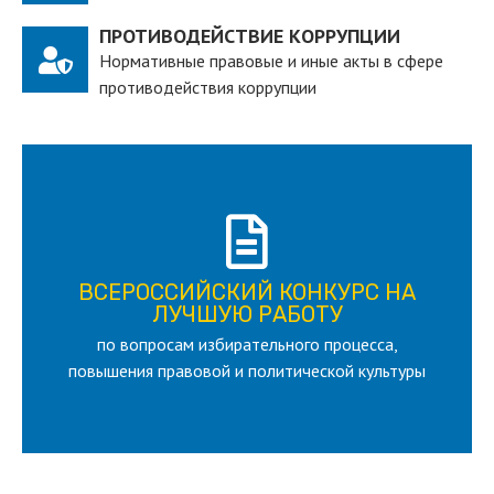
ПРОТИВОДЕЙСТВИЕ КОРРУПЦИИ
Нормативные правовые и иные акты в сфере
противодействия коррупции
ПОДРОБНЕЕ
ВСЕРОССИЙСКИЙ КОНКУРС НА
для лица старше 18 и моложе 35 лет
ЛУЧШУЮ РАБОТУ
по вопросам избирательного процесса,
ЛУЧШУЮ РАБОТУ
ВСЕРОССИЙСКИЙ КОНКУРС НА
повышения правовой и политической культуры