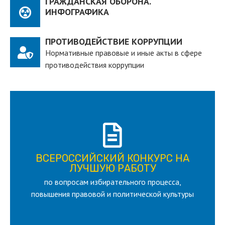
ГРАЖДАНСКАЯ ОБОРОНА.
ИНФОГРАФИКА
ПРОТИВОДЕЙСТВИЕ КОРРУПЦИИ
Нормативные правовые и иные акты в сфере
противодействия коррупции
ПОДРОБНЕЕ
ВСЕРОССИЙСКИЙ КОНКУРС НА
для лица старше 18 и моложе 35 лет
ЛУЧШУЮ РАБОТУ
по вопросам избирательного процесса,
ЛУЧШУЮ РАБОТУ
ВСЕРОССИЙСКИЙ КОНКУРС НА
повышения правовой и политической культуры