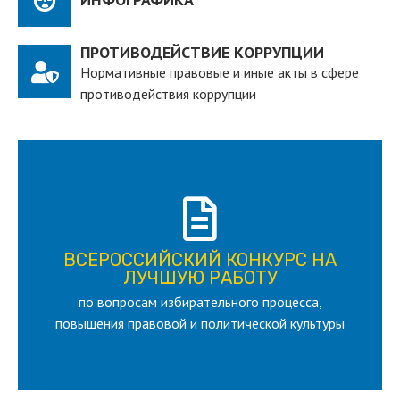
ПРОТИВОДЕЙСТВИЕ КОРРУПЦИИ
Нормативные правовые и иные акты в сфере
противодействия коррупции
ПОДРОБНЕЕ
ВСЕРОССИЙСКИЙ КОНКУРС НА
для лица старше 18 и моложе 35 лет
ЛУЧШУЮ РАБОТУ
по вопросам избирательного процесса,
ЛУЧШУЮ РАБОТУ
ВСЕРОССИЙСКИЙ КОНКУРС НА
повышения правовой и политической культуры