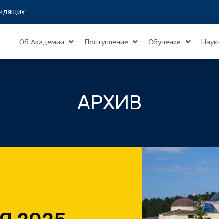
идящих
Об Академии
Поступление
Обучение
Наук
АРХИВ