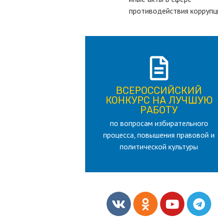
противодействия коррупц
ПОДРОБНЕЕ
ВСЕРОССИЙСКИЙ
лет
КОНКУРС НА ЛУЧШУЮ
для лица старше 18 и моложе 35
РАБОТУ
по вопросам избирательного
РАБОТУ
процесса, повышения правовой и
КОНКУРС НА ЛУЧШУЮ
ВСЕРОССИЙСКИЙ
политической культуры