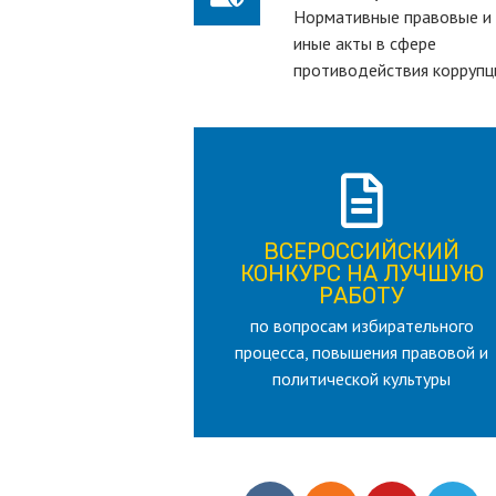
Нормативные правовые и
иные акты в сфере
противодействия коррупц
ПОДРОБНЕЕ
ВСЕРОССИЙСКИЙ
лет
КОНКУРС НА ЛУЧШУЮ
для лица старше 18 и моложе 35
РАБОТУ
по вопросам избирательного
РАБОТУ
процесса, повышения правовой и
КОНКУРС НА ЛУЧШУЮ
ВСЕРОССИЙСКИЙ
политической культуры