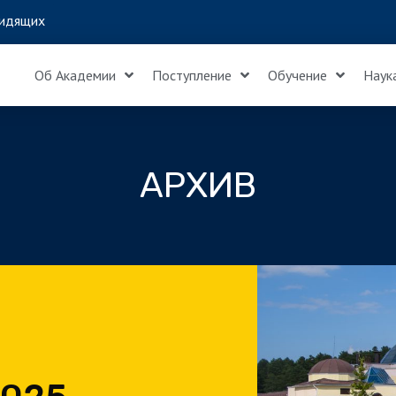
идящих
Об Академии
Поступление
Обучение
Наук
АРХИВ