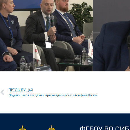
ПРЕДЫДУЩАЯ
Обучающиеся академии присоединились к «АстафьевФесту»
ФГБОУ ВО СИ