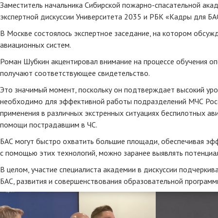
Заместитель начальника Сибирской пожарно-спасательной акад
экспертной дискуссии Университета 2035 и РБК «Кадры для БАС
В Москве состоялось экспертное заседание, на котором обсуж
авиационных систем.
Роман Шубкин акцентировал внимание на процессе обучения оп
получают соответствующее свидетельство.
Это значимый момент, поскольку он подтверждает высокий уро
необходимо для эффективной работы подразделений МЧС Росс
применения в различных экстренных ситуациях беспилотных ави
помощи пострадавшим в ЧС.
БАС могут быстро охватить большие площади, обеспечивая эфф
с помощью этих технологий, можно заранее выявлять потенциа
В целом, участие специалиста академии в дискуссии подчерки
БАС, развития и совершенствования образовательной программ