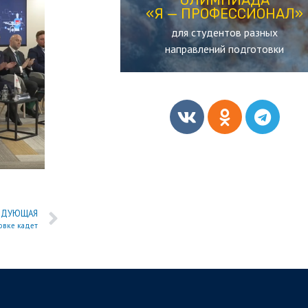
«Я — ПРОФЕССИОНАЛ»
«Я — ПРОФЕССИОНАЛ»
для студентов разных
ОЛИМПИАДА
направлений подготовки
ЕДУЮЩАЯ
овке кадет