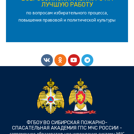
для лица старше 18 и моложе 35 лет
ЛУЧШУЮ РАБОТУ
по вопросам избирательного процесса,
ЛУЧШУЮ РАБОТУ
ВСЕРОССИЙСКИЙ КОНКУРС НА
повышения правовой и политической культуры
ФГБОУ ВО СИБИРСКАЯ ПОЖАРНО-
СПАСАТЕЛЬНАЯ АКАДЕМИЯ ГПС МЧС РОССИИ -
cовременное образовательное учреждение системы МЧС