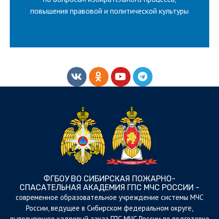
ЛУЧШУЮ РАБОТУ
ВСЕРОССИЙСКИЙ КОНКУРС НА
повышения правовой и политической культуры
ФГБОУ ВО СИБИРСКАЯ ПОЖАРНО-
СПАСАТЕЛЬНАЯ АКАДЕМИЯ ГПС МЧС РОССИИ -
cовременное образовательное учреждение системы МЧС
России, ведущее в Сибирском федеральном округе,
выполняющее кадровый заказ ГПС МЧС России по подготовке