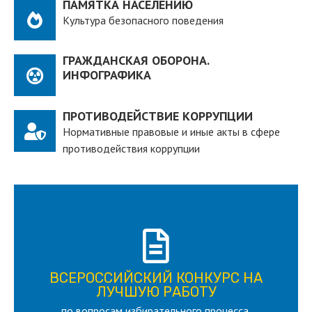
ПАМЯТКА НАСЕЛЕНИЮ
Культура безопасного поведения
ГРАЖДАНСКАЯ ОБОРОНА.
ИНФОГРАФИКА
ПРОТИВОДЕЙСТВИЕ КОРРУПЦИИ
Нормативные правовые и иные акты в сфере
противодействия коррупции
ПОДРОБНЕЕ
ВСЕРОССИЙСКИЙ КОНКУРС НА
для лица старше 18 и моложе 35 лет
ЛУЧШУЮ РАБОТУ
по вопросам избирательного процесса,