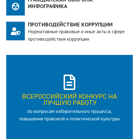
ИНФОГРАФИКА
ПРОТИВОДЕЙСТВИЕ КОРРУПЦИИ
Нормативные правовые и иные акты в сфере
противодействия коррупции
ПОДРОБНЕЕ
ВСЕРОССИЙСКИЙ КОНКУРС НА
для лица старше 18 и моложе 35 лет
ЛУЧШУЮ РАБОТУ
по вопросам избирательного процесса,
ЛУЧШУЮ РАБОТУ
ВСЕРОССИЙСКИЙ КОНКУРС НА
повышения правовой и политической культуры