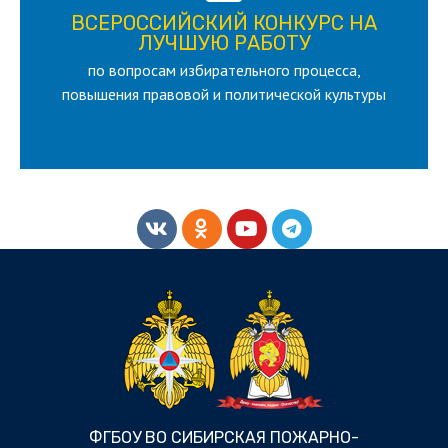
ВСЕРОССИЙСКИЙ КОНКУРС НА
для лица старше 18 и моложе 35 лет
ЛУЧШУЮ РАБОТУ
по вопросам избирательного процесса,
ЛУЧШУЮ РАБОТУ
ВСЕРОССИЙСКИЙ КОНКУРС НА
повышения правовой и политической культуры
ФГБОУ ВО СИБИРСКАЯ ПОЖАРНО-