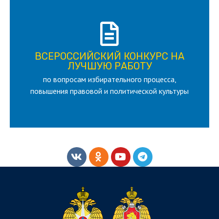
ПОДРОБНЕЕ
ВСЕРОССИЙСКИЙ КОНКУРС НА
для лица старше 18 и моложе 35 лет
ЛУЧШУЮ РАБОТУ
по вопросам избирательного процесса,
ЛУЧШУЮ РАБОТУ
ВСЕРОССИЙСКИЙ КОНКУРС НА
повышения правовой и политической культуры