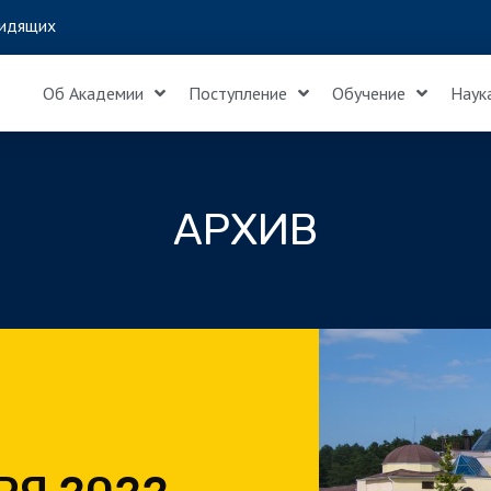
идящих
Об Академии
Поступление
Обучение
Наук
АРХИВ