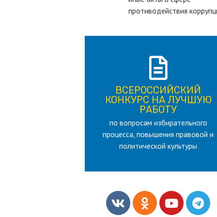
противодействия коррупц
ПОДРОБНЕЕ
ВСЕРОССИЙСКИЙ
лет
КОНКУРС НА ЛУЧШУЮ
для лица старше 18 и моложе 35
РАБОТУ
по вопросам избирательного
РАБОТУ
процесса, повышения правовой и
КОНКУРС НА ЛУЧШУЮ
ВСЕРОССИЙСКИЙ
политической культуры