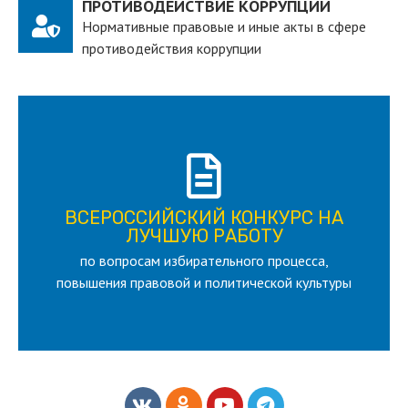
ПРОТИВОДЕЙСТВИЕ КОРРУПЦИИ
Нормативные правовые и иные акты в сфере
противодействия коррупции
ПОДРОБНЕЕ
ВСЕРОССИЙСКИЙ КОНКУРС НА
для лица старше 18 и моложе 35 лет
ЛУЧШУЮ РАБОТУ
по вопросам избирательного процесса,
ЛУЧШУЮ РАБОТУ
ВСЕРОССИЙСКИЙ КОНКУРС НА
повышения правовой и политической культуры