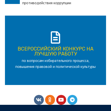
противодействия коррупции
ПОДРОБНЕЕ
ВСЕРОССИЙСКИЙ КОНКУРС НА
для лица старше 18 и моложе 35 лет
ЛУЧШУЮ РАБОТУ
по вопросам избирательного процесса,
ЛУЧШУЮ РАБОТУ
ВСЕРОССИЙСКИЙ КОНКУРС НА
повышения правовой и политической культуры