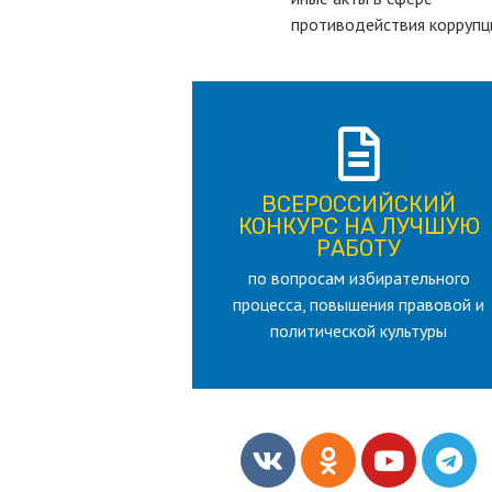
противодействия коррупц
ПОДРОБНЕЕ
ВСЕРОССИЙСКИЙ
лет
КОНКУРС НА ЛУЧШУЮ
для лица старше 18 и моложе 35
РАБОТУ
по вопросам избирательного
РАБОТУ
процесса, повышения правовой и
КОНКУРС НА ЛУЧШУЮ
ВСЕРОССИЙСКИЙ
политической культуры