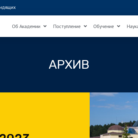
идящих
Об Академии
Поступление
Обучение
Наук
АРХИВ