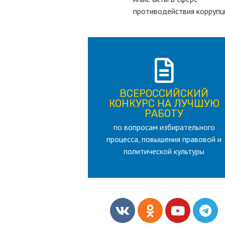
противодействия коррупц
ПОДРОБНЕЕ
ВСЕРОССИЙСКИЙ
лет
КОНКУРС НА ЛУЧШУЮ
для лица старше 18 и моложе 35
РАБОТУ
по вопросам избирательного
РАБОТУ
процесса, повышения правовой и
КОНКУРС НА ЛУЧШУЮ
ВСЕРОССИЙСКИЙ
политической культуры