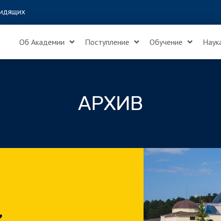
идящих
Об Академии
Поступление
Обучение
Наук
АРХИВ