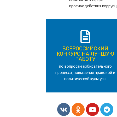
противодействия коррупц
ПОДРОБНЕЕ
ВСЕРОССИЙСКИЙ
лет
КОНКУРС НА ЛУЧШУЮ
для лица старше 18 и моложе 35
РАБОТУ
по вопросам избирательного
РАБОТУ
процесса, повышения правовой и
КОНКУРС НА ЛУЧШУЮ
ВСЕРОССИЙСКИЙ
политической культуры