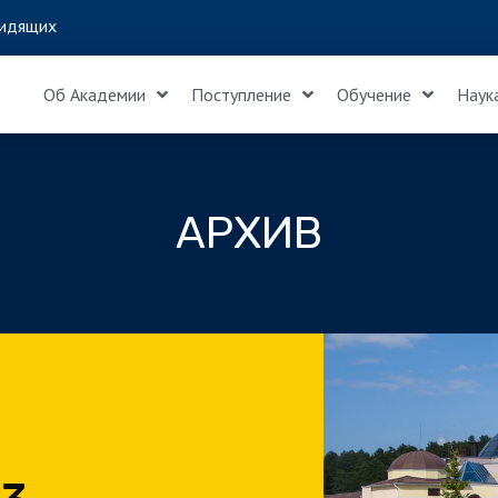
идящих
Об Академии
Поступление
Обучение
Наук
АРХИВ