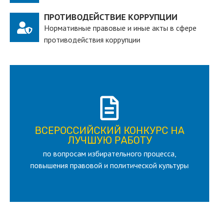
ПРОТИВОДЕЙСТВИЕ КОРРУПЦИИ
Нормативные правовые и иные акты в сфере
противодействия коррупции
ПОДРОБНЕЕ
ВСЕРОССИЙСКИЙ КОНКУРС НА
для лица старше 18 и моложе 35 лет
ЛУЧШУЮ РАБОТУ
по вопросам избирательного процесса,
ЛУЧШУЮ РАБОТУ
ВСЕРОССИЙСКИЙ КОНКУРС НА
повышения правовой и политической культуры