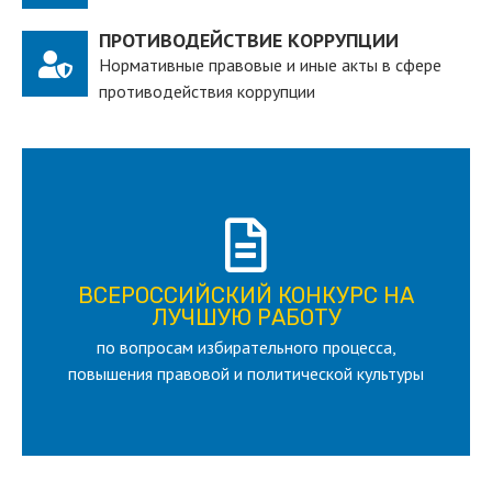
ПРОТИВОДЕЙСТВИЕ КОРРУПЦИИ
Нормативные правовые и иные акты в сфере
противодействия коррупции
ПОДРОБНЕЕ
ВСЕРОССИЙСКИЙ КОНКУРС НА
для лица старше 18 и моложе 35 лет
ЛУЧШУЮ РАБОТУ
по вопросам избирательного процесса,
ЛУЧШУЮ РАБОТУ
ВСЕРОССИЙСКИЙ КОНКУРС НА
повышения правовой и политической культуры