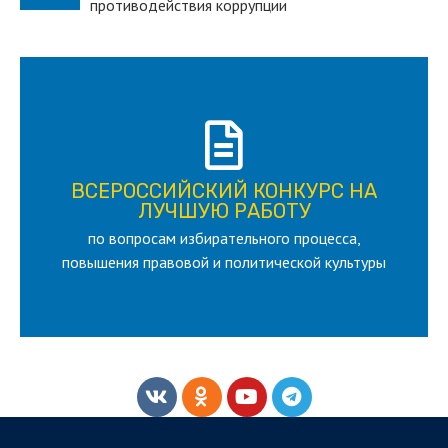
противодействия коррупции
ПОДРОБНЕЕ
ВСЕРОССИЙСКИЙ КОНКУРС НА
для лица старше 18 и моложе 35 лет
ЛУЧШУЮ РАБОТУ
по вопросам избирательного процесса,
ЛУЧШУЮ РАБОТУ
ВСЕРОССИЙСКИЙ КОНКУРС НА
повышения правовой и политической культуры