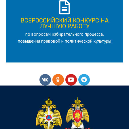
ПОДРОБНЕЕ
ВСЕРОССИЙСКИЙ КОНКУРС НА
для лица старше 18 и моложе 35 лет
ЛУЧШУЮ РАБОТУ
по вопросам избирательного процесса,
ЛУЧШУЮ РАБОТУ
ВСЕРОССИЙСКИЙ КОНКУРС НА
повышения правовой и политической культуры