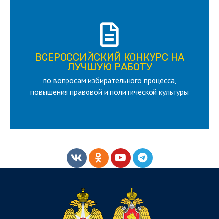
ПОДРОБНЕЕ
ВСЕРОССИЙСКИЙ КОНКУРС НА
для лица старше 18 и моложе 35 лет
ЛУЧШУЮ РАБОТУ
по вопросам избирательного процесса,
ЛУЧШУЮ РАБОТУ
ВСЕРОССИЙСКИЙ КОНКУРС НА
повышения правовой и политической культуры