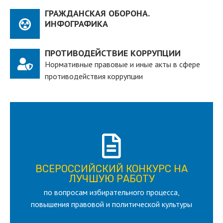
ГРАЖДАНСКАЯ ОБОРОНА.
ИНФОГРАФИКА
ПРОТИВОДЕЙСТВИЕ КОРРУПЦИИ
Нормативные правовые и иные акты в сфере
противодействия коррупции
ПОДРОБНЕЕ
ВСЕРОССИЙСКИЙ КОНКУРС НА
для лица старше 18 и моложе 35 лет
ЛУЧШУЮ РАБОТУ
по вопросам избирательного процесса,
ЛУЧШУЮ РАБОТУ
ВСЕРОССИЙСКИЙ КОНКУРС НА
повышения правовой и политической культуры